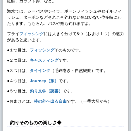
紅鮭、カラフト鱒）など。
海水では、シーバスやシイラ、ボーンフィッシュやセイルフィ
ッシュ、ターポンなどそれこそ釣れない魚はいない位多岐にわ
たります。もちろん、バスや鯉も釣れますよ。
フライ
フィッシング
には大きく分けて5つ（おまけ１つ）の魅力
があると思います。
●１つ目は、
フィッシング
そのものです。
●２つ目は、
キャスティング
です。
●３つ目は、
タイイング
（毛鉤巻き・自然観察）です。
●４つ目は、
Journey（旅）
です。
●５つ目は、
釣り文学（読書）
です。
●おまけとは、
枠の外へ出る自由
です。（一番大切かも）
釣りそのものの楽しさ◆