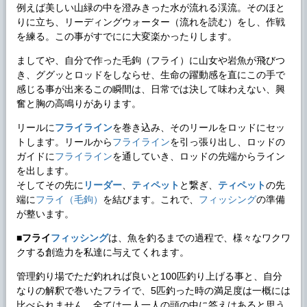
例えば美しい山緑の中を澄みきった水が流れる渓流。そのほと
りに立ち、リーディングウォーター（流れを読む）をし、作戦
を練る。この事がすでにに大変楽かったりします。
ましてや、自分で作った毛鉤（フライ）に山女や岩魚が飛びつ
き、ググッとロッドをしならせ、生命の躍動感を直にこの手で
感じる事が出来るこの瞬間は、日常では決して味わえない、興
奮と胸の高鳴りがあります。
リールに
フライライン
を巻き込み、そのリールをロッドにセッ
トします。リールから
フライライン
を引っ張り出し、ロッドの
ガイドに
フライライン
を通していき、ロッドの先端からライン
を出します。
そしてその先に
リーダー
、
ティペット
と繋ぎ、
ティペット
の先
端に
フライ（毛鉤）
を結びます。これで、
フィッシング
の準備
が整います。
■
フライ
フィッシング
は、魚を釣るまでの過程で、様々なワクワ
クする創造力を私達に与えてくれます。
管理釣り場でただ釣れれば良いと100匹釣り上げる事と、自分
なりの解釈で巻いたフライで、5匹釣った時の満足度は一概には
比べられません。全ては一人一人の頭の中に答えはあると思う