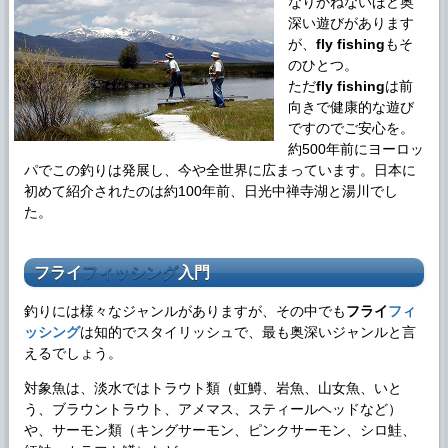
なりかねないほど奥
深い遊びがあります
が、
fly fishing
もそ
のひとつ。
ただ
fly fishing
は前
向きで健康的な遊び
ですのでご安心を。
約500年前にヨーロッ
パでこの釣りは発展し、今や全世界に広まっています。日本に
初めて紹介されたのは約100年前、日光中禅寺湖と湯川でし
た。
フライ
フィッシング
入門
釣りには様々なジャンルがありますが、その中でも
フライ
フィ
ッシング
は知的でスタイリッシュで、最も奥深いジャンルと言
えるでしょう。
対象魚は、淡水ではトラウト類（虹鱒、岩魚、山女魚、いと
う、ブラウントラウト、アメマス、スティールヘッドなど）
や、サーモン類（キングサーモン、ピンクサーモン、シロ鮭、