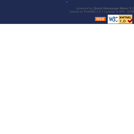
，
powered by
Quick Homepage Maker
5.1
based on
PukiWiki
1.4.7 License is
GPL
.
QHM