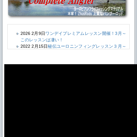
2026 2月9日
ワンデイプレミアムレッスン開催！3月～
このレッスンは凄い！
2022 2月15日
秘伝ユーロニンフィングレッスン３月～
開催決定！
2022 2月15日
フライフィッシング劇的上達レッスン4
月〜受付開始！
2021 9月21日
FFアンケートにご協力ください 特にイ
マージングの釣り
2021 5月20日
フライフィッシング劇的上達レッスン！
受付開始！
2021 3月8日
秘伝ユーロニンフィングレッスン2021年3
月～開催決定！
2018 1月22日
画期的カラーワイヤー各色をアップしま
した。
2017 12月29日
お待たせしました！ボディーバック材
アップしました。
2017 12月11日
ユーロニンフィング マスタースクール