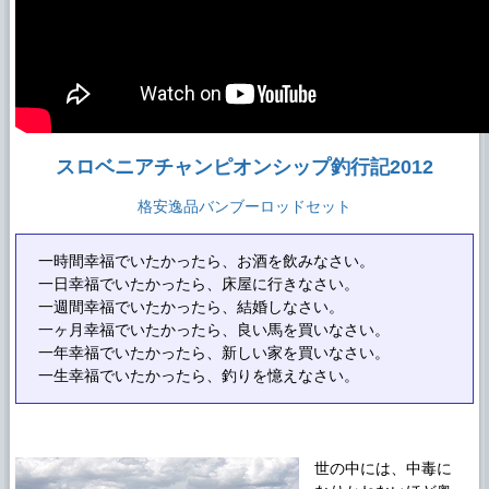
をアップしました
2017 11月28日
コンペティション（競技用）インジケ
ーターをアップしました！
2017 11月24日
ユーロニンフィング専用フライライン
が登場！
2017 6月10日
北海道 強者50オーバーレインボーの激し
ぶライズを射止める！
スロベニアチャンピオンシップ釣行記2012
格安逸品バンブーロッドセット
一時間幸福でいたかったら、お酒を飲みなさい。
一日幸福でいたかったら、床屋に行きなさい。
一週間幸福でいたかったら、結婚しなさい。
一ヶ月幸福でいたかったら、良い馬を買いなさい。
一年幸福でいたかったら、新しい家を買いなさい。
一生幸福でいたかったら、釣りを憶えなさい。
世の中には、中毒に