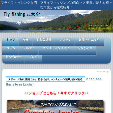
フライフィッシング入門 フライフィッシングの面白さと奥深い魅力を様々
な角度から徹底紹介！
トップ
歴史
必要な道具
ショップ
最新テクニック
コラム
メルマガ
キャスティング入門
皆さまの声
問い合わせ
ブログ
FrontPage
It can see
this site in English.
↓↓ショップはこちら！今すぐクリック↓↓