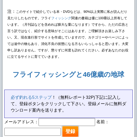
注：
このサイトで紹介している本・DVDなどは、90%以上実際に私が読んだり
見たりしたものです。フライ
フィッシング
関連の書籍は優に100冊以上所有して
います。（月刊誌などを含めれば膨大な量になります）ですから、ただの広告と
言う訳ではなく、紹介する意味がそこにはあります。ご理解頂きお楽しみ下さ
い。又、現在進行形でサイトを作成していますので、カテゴリーやページによっ
ては途中の物もあり、消化不良の状態になる方もいらっしゃると思います。大変
申し訳ありません。ですが、懲りずに何度も訪れてください。必ずあなたのお役
に立てるサイトに育てていきます。
フライフィッシングと46億歳の地球
必ず釣れる5ステップ
！（無料レポート32P)下記に記入し
て、登録ボタンをクリックして下さい。登録メールに無料ダ
ウンロード案内を送ります。
メールアドレス：
名前：