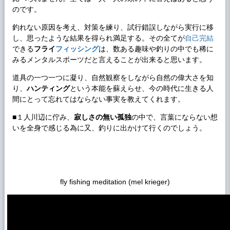
のです。
釣れない原因を考え、対策を練り、試行錯誤しながら実行に移
し、思ったような結果を得られ満足する。その全てが
自己完結
できる
フライ
フィッシング
は、数ある趣味や釣りの中でも稀に
みるメンタルスポーツだと言えることが出来ると思います。
道具の一つ一つに凝り、自然観察をしながら自然の偉大さを知
り、
ハンティング
という本能を蘇えらせ、今の時代に生きる人
間にとって忘れてはならない事実を教えてくれます。
■１人川辺に佇み、
寂しさの無い孤独
の中で、言葉にならない想
いを全身で感じる為に又、釣りに出かけて行くのでしょう。
fly fishing meditation (mel krieger)