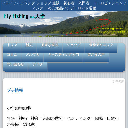
フライフィッシング ショップ 通販 初心者 入門者 ヨーロピアンニンフ
ィング 格安逸品バンブーロッド通販
トップ
歴史
必要な道具
ショップ
最新テクニック
コラム
メルマガ
キャスティング入門
皆さまの声
問い合わせ
ブログ
少年の夢
プチ情報
少年の頃の夢
冒険・神秘・神業・未知の世界・ハンティング・知識・自然へ
の畏怖・隠れ家