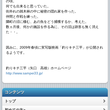
の頃。
何でも出来ると思っていた。
街外れの雑木林の中に秘密の隠れ家を作った。
仲間と作戦を練った。
隣町の沼に棲む、あの魚をどう捕獲するか、考えた。
数ヵ月後、何かの施設を作る為に、その沼は跡形も無く消え
た・・。
因みに、2009年春頃に実写版映画「釣りキチ三平」が公開され
るようです。
釣りキチ三平（矢口 高雄）ホームページ
http://www.sampei33.jp/
コンテンツ
トップ
初めての方へ